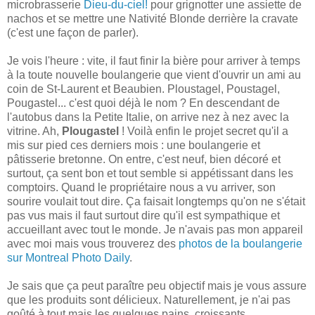
microbrasserie
Dieu-du-ciel!
pour grignotter une assiette de
nachos et se mettre une Nativité Blonde derrière la cravate
(c'est une façon de parler).
Je vois l'heure : vite, il faut finir la bière pour arriver à temps
à la toute nouvelle boulangerie que vient d'ouvrir un ami au
coin de St-Laurent et Beaubien. Ploustagel, Poustagel,
Pougastel... c'est quoi déjà le nom ? En descendant de
l'autobus dans la Petite Italie, on arrive nez à nez avec la
vitrine. Ah,
Plougastel
! Voilà enfin le projet secret qu'il a
mis sur pied ces derniers mois : une boulangerie et
pâtisserie bretonne. On entre, c'est neuf, bien décoré et
surtout, ça sent bon et tout semble si appétissant dans les
comptoirs. Quand le propriétaire nous a vu arriver, son
sourire voulait tout dire. Ça faisait longtemps qu'on ne s'était
pas vus mais il faut surtout dire qu'il est sympathique et
accueillant avec tout le monde. Je n'avais pas mon appareil
avec moi mais vous trouverez des
photos de la boulangerie
sur Montreal Photo Daily
.
Je sais que ça peut paraître peu objectif mais je vous assure
que les produits sont délicieux. Naturellement, je n'ai pas
goûté à tout mais les quelques pains, croissants,