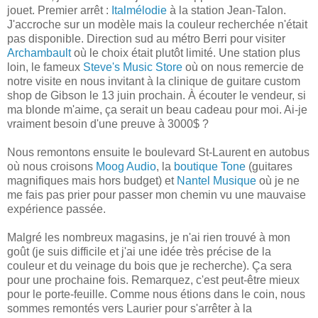
jouet. Premier arrêt :
Italmélodie
à la station Jean-Talon.
J'accroche sur un modèle mais la couleur recherchée n'était
pas disponible. Direction sud au métro Berri pour visiter
Archambault
où le choix était plutôt limité. Une station plus
loin, le fameux
Steve's Music Store
où on nous remercie de
notre visite en nous invitant à la clinique de guitare custom
shop de Gibson le 13 juin prochain. À écouter le vendeur, si
ma blonde m'aime, ça serait un beau cadeau pour moi. Ai-je
vraiment besoin d'une preuve à 3000$ ?
Nous remontons ensuite le boulevard St-Laurent en autobus
où nous croisons
Moog Audio
, la
boutique Tone
(guitares
magnifiques mais hors budget) et
Nantel Musique
où je ne
me fais pas prier pour passer mon chemin vu une mauvaise
expérience passée.
Malgré les nombreux magasins, je n'ai rien trouvé à mon
goût (je suis difficile et j'ai une idée très précise de la
couleur et du veinage du bois que je recherche). Ça sera
pour une prochaine fois. Remarquez, c'est peut-être mieux
pour le porte-feuille. Comme nous étions dans le coin, nous
sommes remontés vers Laurier pour s'arrêter à la